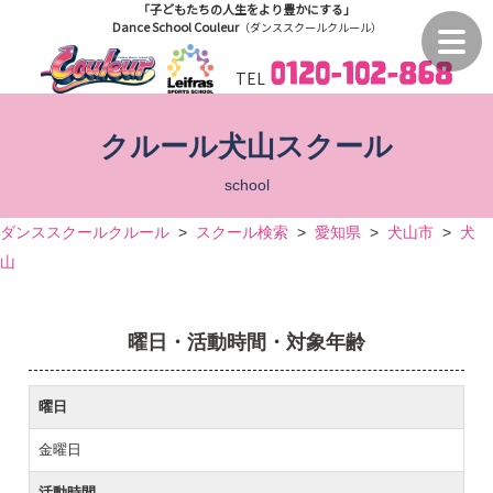
「子どもたちの人生をより豊かにする」
Dance School Couleur
（ダンススクールクルール）
TEL
クルール犬山スクール
school
ダンススクールクルール
>
スクール検索
>
愛知県
>
犬山市
>
犬
山
曜日・活動時間・対象年齢
曜日
金曜日
活動時間