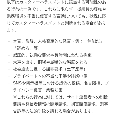
以下はカスタマーハラスメントに該当する可能性のあ
る行為の一例です。これらに限らず、従業員の尊厳や
業務環境を不当に侵害する言動についても、状況に応
じてカスタマーハラスメントと判断される場合があり
ます。
暴言、侮辱、人格否定的な発言（例：「無能だ」
「辞めろ」等）
威圧的、執拗な要求や長時間にわたる拘束
大声を出す、恫喝や威嚇的な態度をとる
社会通念に反する謝罪要求（土下座等）
プライベートへの不当な干渉や誹謗中傷
SNSや掲示板等における虚偽の投稿、名誉毀損、プ
ライバシー侵害、業務妨害
※これらの行為に対しては、サイト運営者への削除
要請や発信者情報の開示請求、損害賠償請求、刑事
告訴等の法的手段を講じる場合があります。