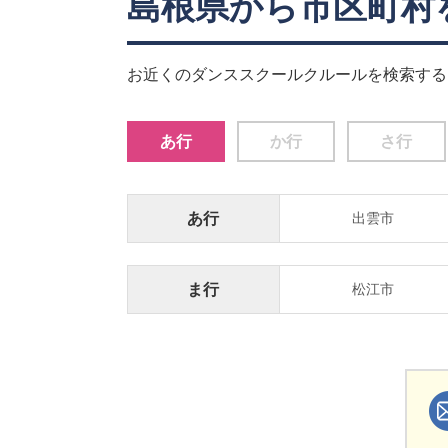
島根県から市区町村
お近くのダンススクールクルールを検索する
あ行
か行
さ行
あ行
出雲市
ま行
松江市