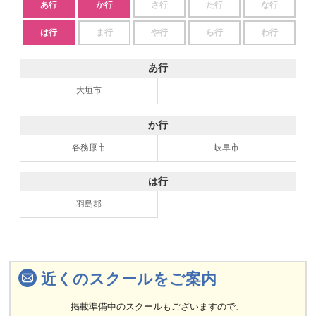
あ行
か行
さ行
た行
な行
は行
ま行
や行
ら行
わ行
あ行
大垣市
か行
各務原市
岐阜市
は行
羽島郡
近くのスクールをご案内
掲載準備中のスクールもございますので、